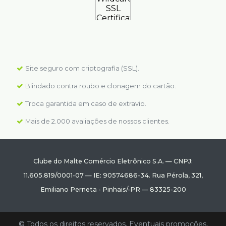
Site seguro com criptografia (SSL).
Blindado contra roubo e clonagem do cartão.
Troca garantida em caso de extravio.
Mais de 2.000 avaliações de nossos clientes.
Clube do Malte Comércio Eletrônico S.A.
—
CNPJ:
11.605.819/0001-07
—
IE: 90574686-34.
Rua Pérola, 321
,
Emiliano Perneta
-
Pinhais
/
-PR
—
83325-200
© Todos os direitos reservados. Eventuais promoções,