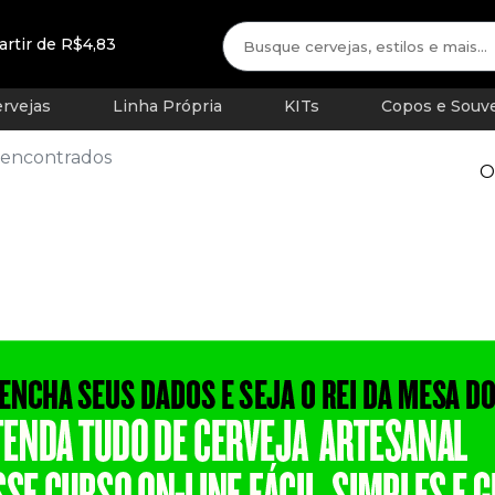
artir de R$4,83
rvejas
Linha Própria
KITs
Copos e Souve
 encontrados
O