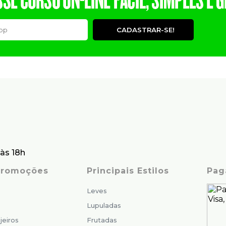
CADASTRAR-SE!
às 18h
 Promoções
Principais Estilos
Pag
Leves
Lupuladas
jeiros
Frutadas