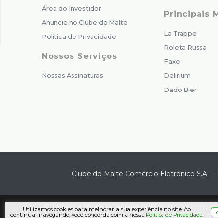
Área do Investidor
Principais 
Anuncie no Clube do Malte
La Trappe
Política de Privacidade
Roleta Russa
Nossos Serviços
Faxe
Nossas Assinaturas
Delirium
Dado Bier
Clube do Malte Comércio Eletrônico S.A.
© Todos os direitos reservados. Eventuais promoçõe
Utilizamos cookies para melhorar a sua experiência no site. Ao
layout aqui veiculados 
continuar navegando, você concorda com a nossa
.
Política de Privacidade