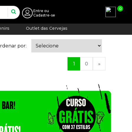
0
Entre
ou
Cadastre-se
nirs
Outlet das Cervejas
rdenar por:
1
0
»