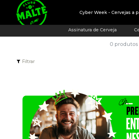
Cyber Week - Cervejas a p
Assinatura de Cerveja
Ce
0 produtos
Filtrar