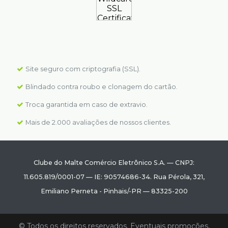
Site seguro com criptografia (SSL).
Blindado contra roubo e clonagem do cartão.
Troca garantida em caso de extravio.
Mais de 2.000 avaliações de nossos clientes.
Clube do Malte Comércio Eletrônico S.A.
—
CNPJ:
11.605.819/0001-07
—
IE: 90574686-34.
Rua Pérola, 321
,
Emiliano Perneta
-
Pinhais
/
-PR
—
83325-200
© Todos os direitos reservados. Eventuais promoções,