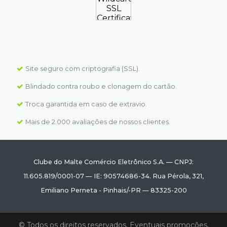
Site seguro com criptografia (SSL).
Blindado contra roubo e clonagem do cartão.
Troca garantida em caso de extravio.
Mais de 2.000 avaliações de nossos clientes.
Clube do Malte Comércio Eletrônico S.A.
—
CNPJ:
11.605.819/0001-07
—
IE: 90574686-34.
Rua Pérola, 321
,
Emiliano Perneta
-
Pinhais
/
-PR
—
83325-200
© Todos os direitos reservados. Eventuais promoções,