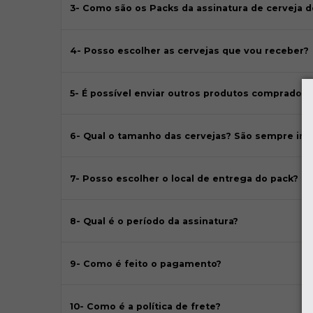
3- Como são os Packs da assinatura de cerveja d
4- Posso escolher as cervejas que vou receber?
5- É possível enviar outros produtos comprados 
6- Qual o tamanho das cervejas? São sempre im
7- Posso escolher o local de entrega do pack?
8- Qual é o período da assinatura?
9- Como é feito o pagamento?
10- Como é a política de frete?