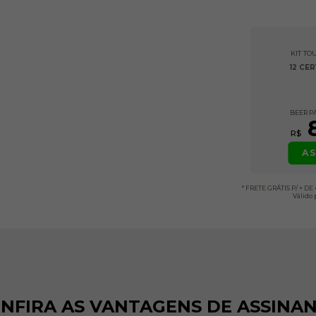
KIT T
12 CE
BEER P
8
R$
AS
* FRETE GRÁTIS P/ + D
Válido 
NFIRA AS VANTAGENS DE ASSINA