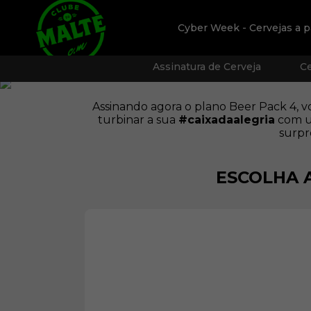
Cyber Week - Cervejas a p
Assinatura de Cerveja
Ce
Assinando agora o plano Beer Pack 4, vo
turbinar a sua
#caixadaalegria
com um
surpr
ESCOLHA 
uer colecionar
o menos.
onto em toda a loja)
frete