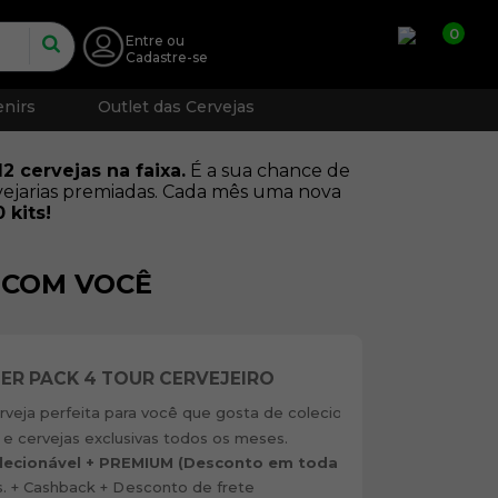
0
Entre
ou
Cadastre-se
nirs
Outlet das Cervejas
2 cervejas na faixa.
É a sua chance de
vejarias premiadas. Cada mês uma nova
 kits!
 COM VOCÊ
EER PACK 4 TOUR CERVEJEIRO
rveja perfeita para você que gosta de colecionar
 e cervejas exclusivas todos os meses.
olecionável + PREMIUM (Desconto em toda a loja)
s. + Cashback + Desconto de frete