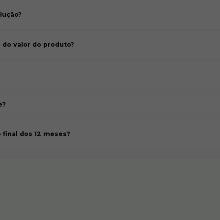
olução?
 do valor do produto?
e?
o final dos 12 meses?