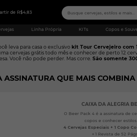
artir de R$4,83
rvejas
Linha Própria
KITs
Copos e Souve
cê leva para casa o exclusivo
kit Tour Cervejeiro com 1
a cervejas grátis todo mês e conhecer de perto 12 cer
esa. Você não pode perder. Mas corre.
São somente 300
A ASSINATURA QUE MAIS COMBINA
CAIXA DA ALEGRIA B
O Beer Pack 4 é a assinatura de ce
copos e conhecer estilos
4 Cervejas Especiais + 1 Copo C
+ 1 Revista de 52 Pág