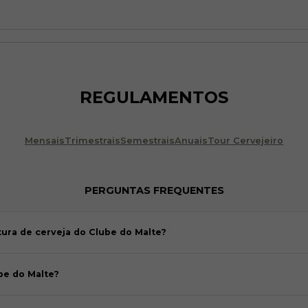
REGULAMENTOS
Mensais
Trimestrais
Semestrais
Anuais
Tour Cervejeiro
PERGUNTAS FREQUENTES
atura de cerveja do Clube do Malte?
be do Malte?