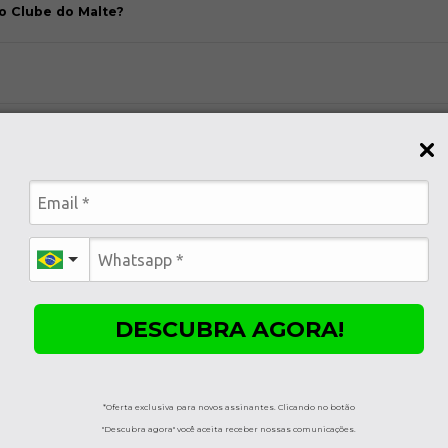
o Clube do Malte?
no site com o pack da assinatura?
portadas?
DESCUBRA AGORA!
*Oferta exclusiva para novos assinantes. Clicando no botão
"Descubra agora" você aceita receber nossas comunicações.