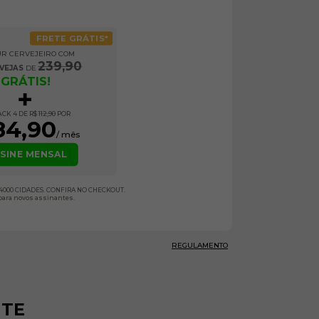
FRETE GRÁTIS*
OUR CERVEJEIRO COM
239,90
RVEJAS
 DE 
GRÁTIS!
ACK 4 DE R$
112,90
 POR
4,90
/ mês
SINE MENSAL
E 4000 CIDADES. CONFIRA NO CHECKOUT.
para novos assinantes.
REGULAMENTO
NTE