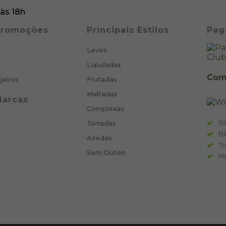
às 18h
 Promoções
Principais Estilos
Pag
Leves
Lupuladas
Com
jeiros
Frutadas
Maltadas
Marcas
Complexas
Si
Torradas
Bl
Azedas
Tr
Sem Glúten
Ma