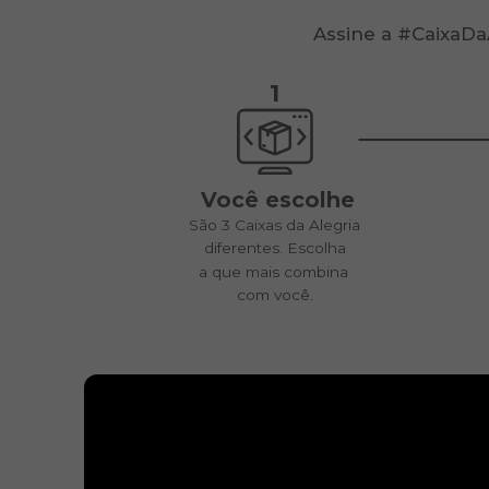
Assine a #CaixaDa
1
Você escolhe
São 3 Caixas da Alegria
diferentes. Escolha
a que mais combina
com você.