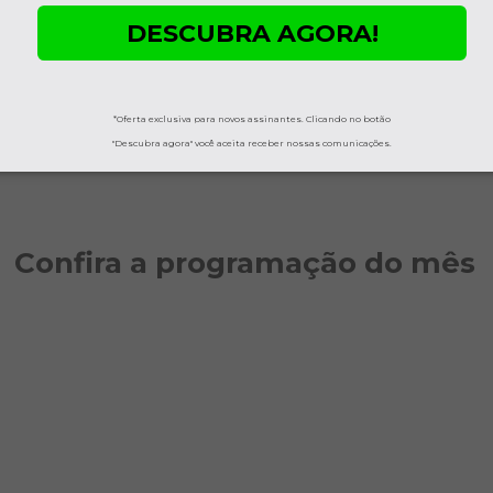
DESCUBRA AGORA!
*Oferta exclusiva para novos assinantes. Clicando no botão
"Descubra agora" você aceita receber nossas comunicações.
Confira a programação do mês