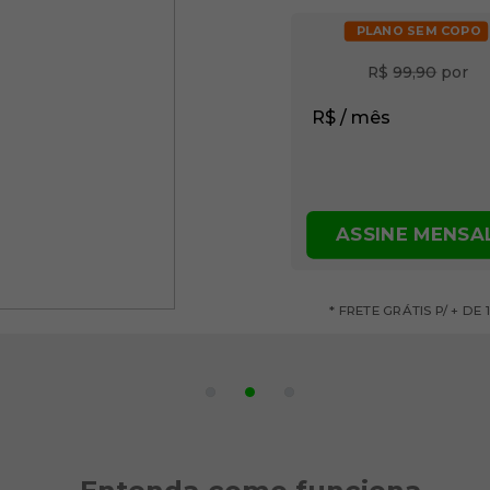
PLANO SEM COPO
R$
99,90
 por
R$
/ mês
ASSINE MENSA
* FRETE GRÁTIS P/ + D