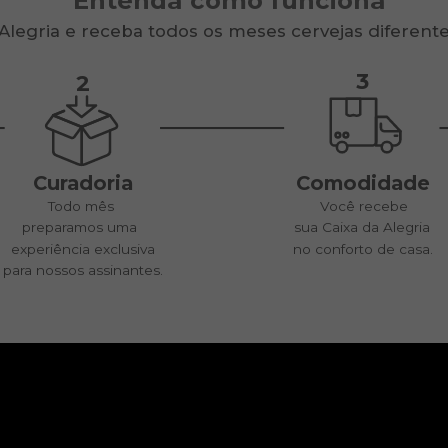
Entenda como funciona
Alegria e receba todos os meses cervejas diferente
3
2
Curadoria
Comodidade
Todo mês
Você recebe
preparamos uma
sua Caixa da Alegria
experiência exclusiva
no conforto de casa.
para nossos assinantes.