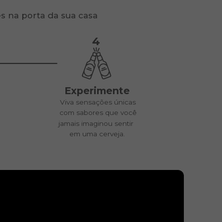
s na porta da sua casa
4
Experimente
Viva sensações únicas
com sabores que você
jamais imaginou sentir
em uma cerveja.