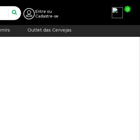
0
Entre
ou
Cadastre-se
nirs
Outlet das Cervejas