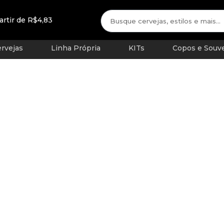
artir de R$4,83
rvejas
Linha Própria
KITs
Copos e Souve