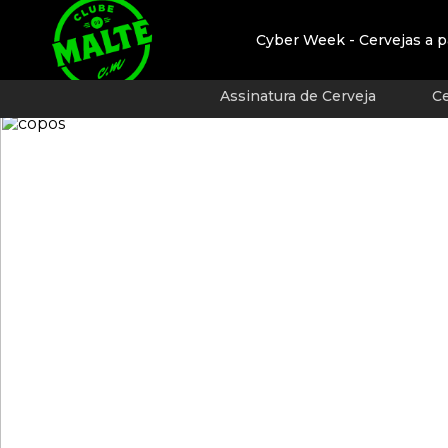
Cyber Week - Cervejas a p
Assinatura de Cerveja
Ce