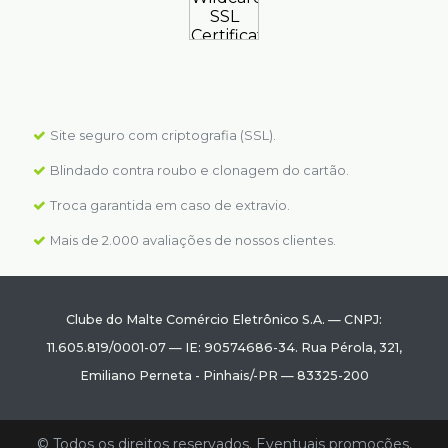
Site seguro com criptografia (SSL).
Blindado contra roubo e clonagem do cartão.
Troca garantida em caso de extravio.
Mais de 2.000 avaliações de nossos clientes.
Clube do Malte Comércio Eletrônico S.A.
—
CNPJ:
11.605.819/0001-07
—
IE: 90574686-34.
Rua Pérola, 321
,
Emiliano Perneta
-
Pinhais
/
-PR
—
83325-200
© Todos os direitos reservados. Eventuais promoções,