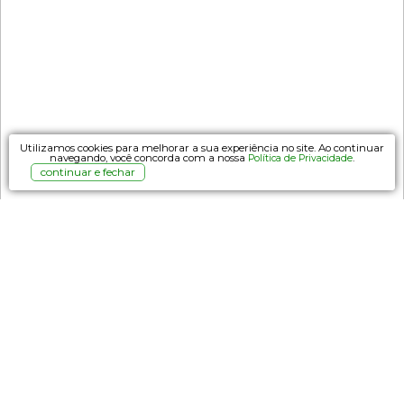
Utilizamos cookies para melhorar a sua experiência no site. Ao continuar
navegando, você concorda com a nossa
.
Política de Privacidade
continuar e fechar
Cervejas Weiss
As famosas cervejas de trigo, chamadas de Weizenbier,
ou somente Weiss, típicas do sul da Alemanha. São
cervejas bem refrescantes e de graduação alcoólica