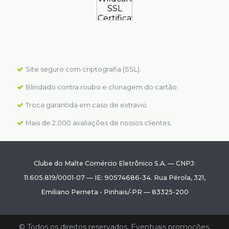
Site seguro com criptografia (SSL).
Blindado contra roubo e clonagem do cartão.
Troca garantida em caso de extravio.
Mais de 2.000 avaliações de nossos clientes.
Clube do Malte Comércio Eletrônico S.A.
—
CNPJ:
11.605.819/0001-07
—
IE: 90574686-34.
Rua Pérola, 321
,
Emiliano Perneta
-
Pinhais
/
-PR
—
83325-200
© Todos os direitos reservados. Eventuais promoções,