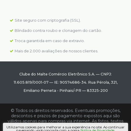
Site seguro com criptografia (SSL).
Blindado contra roubo e clonagem do cartão.
Troca garantida em caso de extravio.
Mais de 2.000 avaliações de nossos clientes.
Clube do Malte Comércio Eletrônico S.A.
—
CNPJ:
11.605.819/0001-07
—
IE: 90574686-34.
Rua Pérola, 321
,
Emiliano Perneta
-
Pinhais
/
-PR
—
83325-200
© Todos os direitos reservados. Eventuais promoções,
descontos e prazos de pagamento expostos aqui são
válidos apenas para compras via internet. As fotos, textos
e layout aqui veiculados são de propriedade da loja. É
Utilizamos cookies para melhorar a sua experiência no site. Ao continuar
navegando, você concorda com a nossa
.
Política de Privacidade