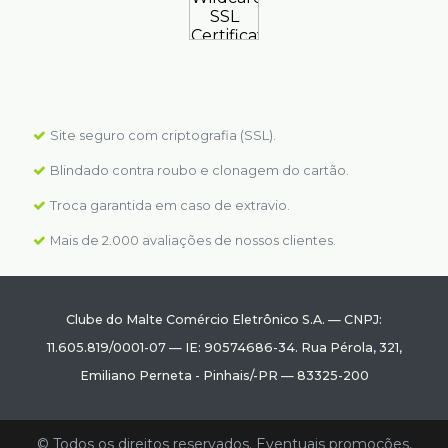
Site seguro com criptografia (SSL).
Blindado contra roubo e clonagem do cartão.
Troca garantida em caso de extravio.
Mais de 2.000 avaliações de nossos clientes.
Clube do Malte Comércio Eletrônico S.A.
—
CNPJ:
11.605.819/0001-07
—
IE: 90574686-34.
Rua Pérola, 321
,
Emiliano Perneta
-
Pinhais
/
-PR
—
83325-200
© Todos os direitos reservados. Eventuais promoções,