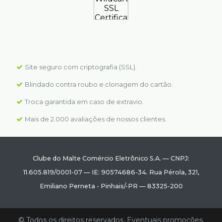
Site seguro com criptografia (SSL).
Blindado contra roubo e clonagem do cartão.
Troca garantida em caso de extravio.
Mais de 2.000 avaliações de nossos clientes.
Clube do Malte Comércio Eletrônico S.A.
—
CNPJ:
11.605.819/0001-07
—
IE: 90574686-34.
Rua Pérola, 321
,
Emiliano Perneta
-
Pinhais
/
-PR
—
83325-200
© Todos os direitos reservados. Eventuais promoções,