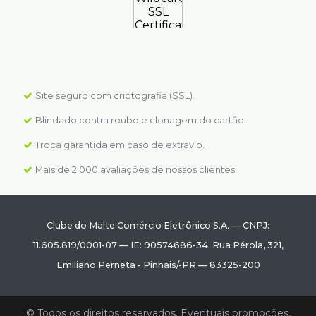
Site seguro com criptografia (SSL).
Blindado contra roubo e clonagem do cartão.
Troca garantida em caso de extravio.
Mais de 2.000 avaliações de nossos clientes.
Clube do Malte Comércio Eletrônico S.A.
—
CNPJ:
11.605.819/0001-07
—
IE: 90574686-34.
Rua Pérola, 321
,
Emiliano Perneta
-
Pinhais
/
-PR
—
83325-200
© Todos os direitos reservados. Eventuais promoções,