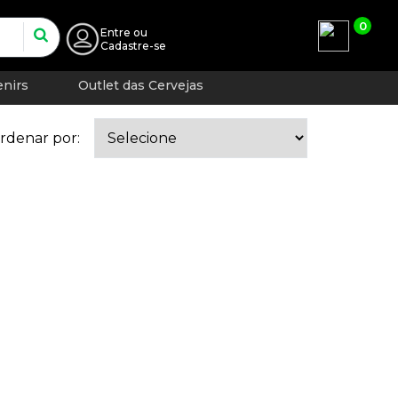
0
Entre
ou
Cadastre-se
nirs
Outlet das Cervejas
rdenar por: