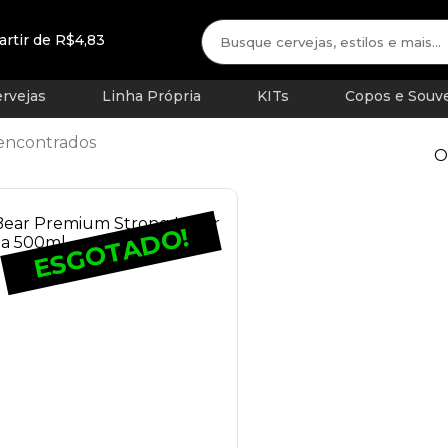
artir de R$4,83
rvejas
Linha Própria
KITs
Copos e Souve
 encontrados
O
ESGOTADO!