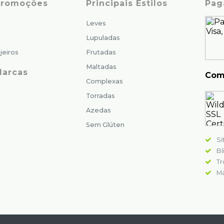
 Promoções
Principais Estilos
Pag
Leves
Lupuladas
jeiros
Frutadas
Maltadas
Marcas
Com
Complexas
Torradas
Azedas
Sem Glúten
Si
Bl
Tr
Ma