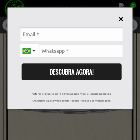
0
Caixa da Alegria
DESCUBRA AGORA!
*Oferta exclusiva para novos assinantes. Clicando no botão
"Descubra agora" você aceita receber nossas comunicações.