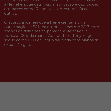
IPA pelo mundo. Foi então que surgiu a parceria com
a Heineken, que deu início à fabricação e distribuição
em países como Reino Unido, Amsterdã, Brasil e
outros.
O acordo inicial era que a Heineken teria uma
participação de 50% na empresa, mas em 2017, com
menos de dois anos de parceria, a Heineken já
possuía 100% da marca. Apesar disso, Tony Magee
segue como CEO da Lagunitas, ainda com planos de
expansão global.