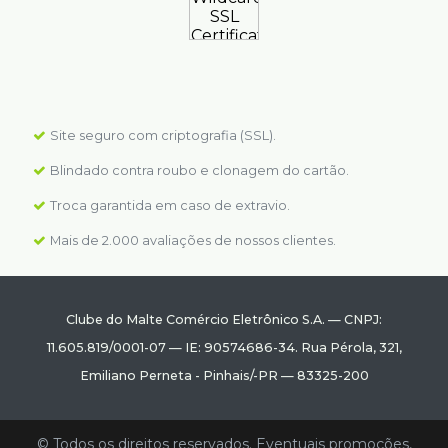
Site seguro com criptografia (SSL).
Blindado contra roubo e clonagem do cartão.
Troca garantida em caso de extravio.
Mais de 2.000 avaliações de nossos clientes.
Clube do Malte Comércio Eletrônico S.A.
—
CNPJ:
11.605.819/0001-07
—
IE: 90574686-34.
Rua Pérola, 321
,
Emiliano Perneta
-
Pinhais
/
-PR
—
83325-200
© Todos os direitos reservados. Eventuais promoções,