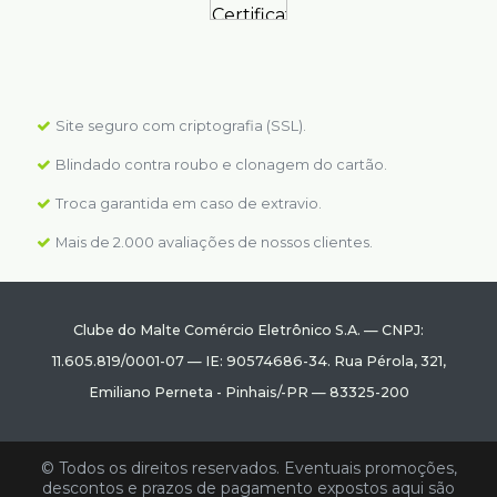
Site seguro com criptografia (SSL).
Blindado contra roubo e clonagem do cartão.
Troca garantida em caso de extravio.
Mais de 2.000 avaliações de nossos clientes.
Clube do Malte Comércio Eletrônico S.A.
—
CNPJ:
11.605.819/0001-07
—
IE: 90574686-34.
Rua Pérola, 321
,
Emiliano Perneta
-
Pinhais
/
-PR
—
83325-200
© Todos os direitos reservados. Eventuais promoções,
descontos e prazos de pagamento expostos aqui são