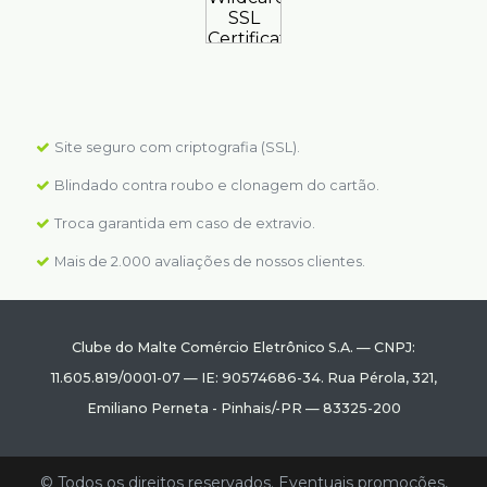
Site seguro com criptografia (SSL).
Blindado contra roubo e clonagem do cartão.
Troca garantida em caso de extravio.
Mais de 2.000 avaliações de nossos clientes.
Clube do Malte Comércio Eletrônico S.A.
—
CNPJ:
11.605.819/0001-07
—
IE: 90574686-34.
Rua Pérola, 321
,
Emiliano Perneta
-
Pinhais
/
-PR
—
83325-200
© Todos os direitos reservados. Eventuais promoções,