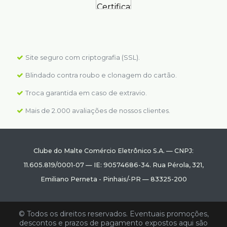
Site seguro com criptografia (SSL).
Blindado contra roubo e clonagem do cartão.
Troca garantida em caso de extravio.
Mais de 2.000 avaliações de nossos clientes.
Clube do Malte Comércio Eletrônico S.A.
—
CNPJ:
11.605.819/0001-07
—
IE: 90574686-34.
Rua Pérola, 321
,
Emiliano Perneta
-
Pinhais
/
-PR
—
83325-200
© Todos os direitos reservados. Eventuais promoções,
descontos e prazos de pagamento expostos aqui são