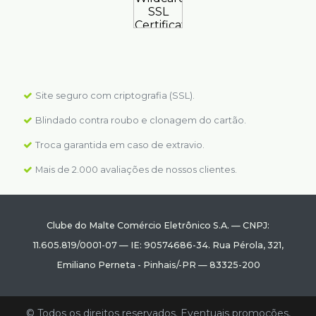
Site seguro com criptografia (SSL).
Blindado contra roubo e clonagem do cartão.
Troca garantida em caso de extravio.
Mais de 2.000 avaliações de nossos clientes.
Clube do Malte Comércio Eletrônico S.A.
—
CNPJ:
11.605.819/0001-07
—
IE: 90574686-34.
Rua Pérola, 321
,
Emiliano Perneta
-
Pinhais
/
-PR
—
83325-200
© Todos os direitos reservados. Eventuais promoções,