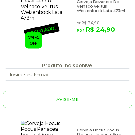
Cerveja Devaneio Do
Velhaco Velitus
Weizenbock Lata 473ml
R$ 34,90
ESGOTADO!
R$ 24,90
29%
OFF
Produto Indisponível
AVISE-ME
Cerveja Hocus Pocus
Panacea Imperial Sour