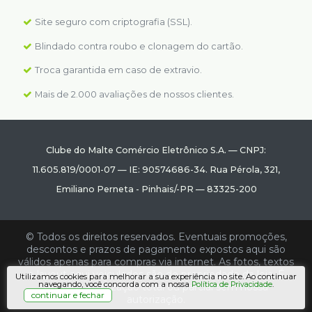
Site seguro com criptografia (SSL).
Blindado contra roubo e clonagem do cartão.
Troca garantida em caso de extravio.
Mais de 2.000 avaliações de nossos clientes.
Clube do Malte Comércio Eletrônico S.A.
—
CNPJ:
11.605.819/0001-07
—
IE: 90574686-34.
Rua Pérola, 321
,
Emiliano Perneta
-
Pinhais
/
-PR
—
83325-200
© Todos os direitos reservados. Eventuais promoções,
descontos e prazos de pagamento expostos aqui são
válidos apenas para compras via internet. As fotos, textos
e layout aqui veiculados são de propriedade da loja. É
Utilizamos cookies para melhorar a sua experiência no site. Ao continuar
navegando, você concorda com a nossa
.
Política de Privacidade
proibida a utilização total ou parcial sem nossa
continuar e fechar
autorização.