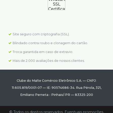
Site seguro com criptografia (SSL).
Blindado contra roubo e clonagem do cartão.
Troca garantida em caso de extravio.
Mais de 2.000 avaliações de nossos clientes.
Clube do Malte Comércio Eletrônico S.A.
—
CNPJ:
11.605.819/0001-07
—
IE: 90574686-34.
Rua Pérola, 321
,
Emiliano Perneta
-
Pinhais
/
-PR
—
83325-200
© Todos os direitos reservados. Eventuais promoções,