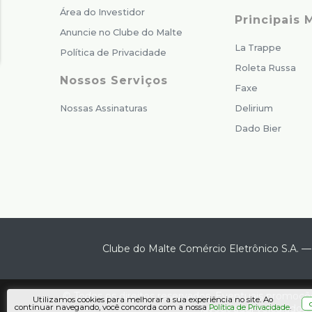
Área do Investidor
Principais 
Anuncie no Clube do Malte
La Trappe
Política de Privacidade
Roleta Russa
Nossos Serviços
Faxe
Nossas Assinaturas
Delirium
Dado Bier
Clube do Malte Comércio Eletrônico S.A.
© Todos os direitos reservados. Eventuais promoçõe
Utilizamos cookies para melhorar a sua experiência no site. Ao
layout aqui veiculados 
continuar navegando, você concorda com a nossa
.
Política de Privacidade