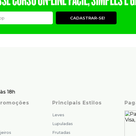
CADASTRAR-SE!
às 18h
 Promoções
Principais Estilos
Pag
Leves
Lupuladas
jeiros
Frutadas