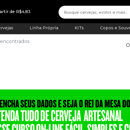
artir de R$4,83
rvejas
Linha Própria
KITs
Copos e Souve
 encontrados
O