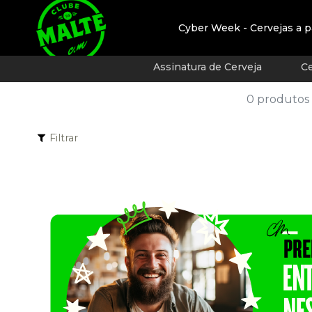
Cyber Week - Cervejas a p
Assinatura de Cerveja
Ce
0 produtos
Filtrar