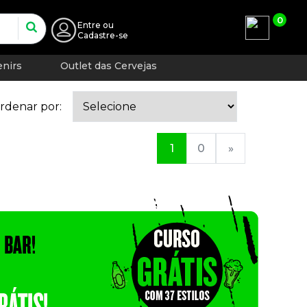
0
Entre
ou
Cadastre-se
nirs
Outlet das Cervejas
rdenar por:
1
0
»