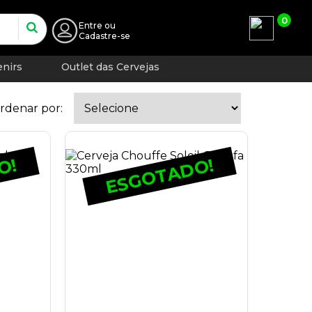
0
Entre
ou
Cadastre-se
nirs
Outlet das Cervejas
rdenar por:
O!
ESGOTADO!