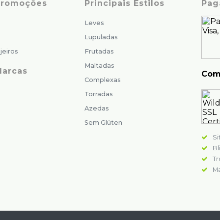
 Promoções
Principais Estilos
Pag
Leves
Lupuladas
jeiros
Frutadas
Maltadas
Marcas
Com
Complexas
Torradas
Azedas
Sem Glúten
Si
Bl
Tr
Ma