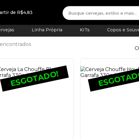
artir de R$4,83
rvejas
Linha Própria
KITs
Copos e Souve
 encontrados
O
ESGOTADO!
ESGOTAD