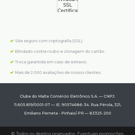
Site seguro com criptografia (SSL).
Blindado contra roubo e clonagem do cartão.
Troca garantida em caso de extravio.
Mais de 2.000 avaliações de nossos clientes.
Clube do Malte Comércio Eletrônico S.A.
—
CNPJ:
11.605.819/0001-07
—
IE: 90574686-34.
Rua Pérola, 321
,
Emiliano Perneta
-
Pinhais
/
-PR
—
83325-200
© Todos os direitos reservados. Eventuais promoções,