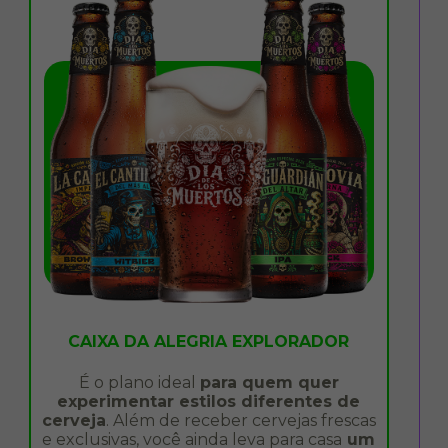
CAIXA DA ALEGRIA EXPLORADOR
É o plano ideal
para quem quer
experimentar estilos diferentes de
t
cerveja
. Além de receber cervejas frescas
e exclusivas, você ainda leva para casa
um