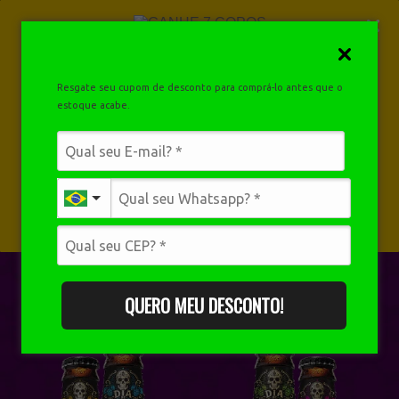
Resgate seu cupom de desconto para comprá-lo antes que o
estoque acabe.
PLANOS
VANTAGENS
COMO FUNCIONA
RECEBER MEU CUPOM AGORA!
QUERO MEU DESCONTO!