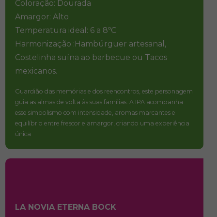
Coloração: Dourada
Amargor: Alto
Temperatura ideal: 6 a 8ºC
Harmonização :Hambúrguer artesanal,
Costelinha suína ao barbecue ou Tacos
mexicanos.
Guardião das memórias e dos reencontros, este personagem
guia as almas de volta às suas famílias. A IPA acompanha
esse simbolismo com intensidade, aromas marcantes e
equilíbrio entre frescor e amargor, criando uma experiência
única
LA NOVIA ETERNA BOCK