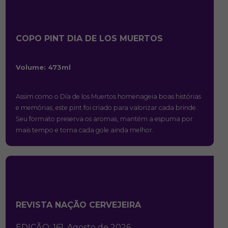
COPO PINT DIA DE LOS MUERTOS
Volume: 473ml
Assim como o Día de los Muertos homenageia boas histórias
e memórias, este pint foi criado para valorizar cada brinde.
Seu formato preserva os aromas, mantém a espuma por
mais tempo e torna cada gole ainda melhor.
REVISTA NAÇÃO CERVEJEIRA
EDIÇÃO: 161, Agosto de 2026