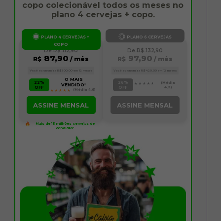
copo colecionável todos os meses no
plano 4 cervejas + copo.
PLANO 4 CERVEJAS +
PLANO 6 CERVEJAS
COPO
De R$ 112,90
De R$ 132,90
87,90
97,90
R$
/ mês
R$
/ mês
Você economiza R$300,00 em 12 meses
Você economiza R$420,00 em 12 meses
O MAIS
22%
26%
(Média
VENDIDO!
OFF
OFF
4,2)
(Média 4,6)
ASSINE MENSAL
ASSINE MENSAL
Mais de 15 milhões cervejas de
vendidas!