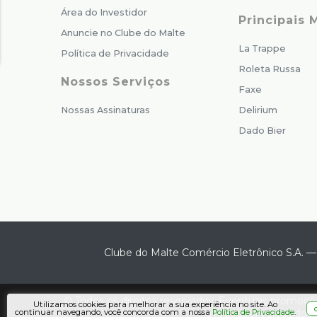
Área do Investidor
Principais 
Anuncie no Clube do Malte
La Trappe
Política de Privacidade
Roleta Russa
Nossos Serviços
Faxe
Nossas Assinaturas
Delirium
Dado Bier
Clube do Malte Comércio Eletrônico S.A.
© Todos os direitos reservados. Eventuais promoçõe
Utilizamos cookies para melhorar a sua experiência no site. Ao
layout aqui veiculados 
continuar navegando, você concorda com a nossa
.
Política de Privacidade