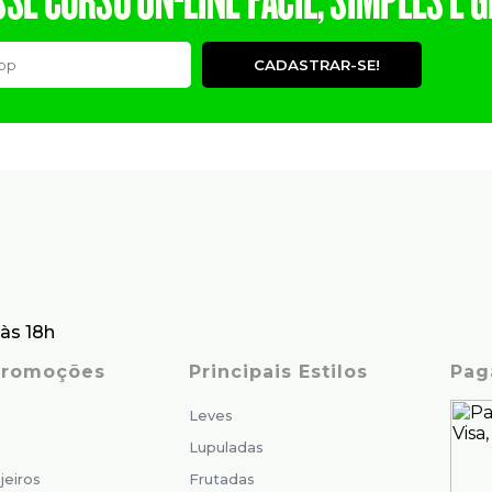
CADASTRAR-SE!
às 18h
 Promoções
Principais Estilos
Pag
Leves
Lupuladas
jeiros
Frutadas