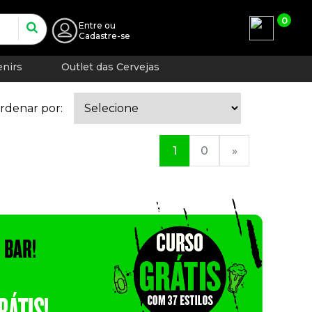
0
Entre
ou
Cadastre-se
nirs
Outlet das Cervejas
rdenar por:
1
0
»