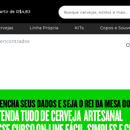
artir de R$4,83
rvejas
Linha Própria
KITs
Copos e Souve
 encontrados
O