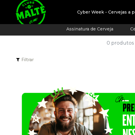
Cyber Week - Cervejas a p
Assinatura de Cerveja
Ce
0 produtos
Filtrar