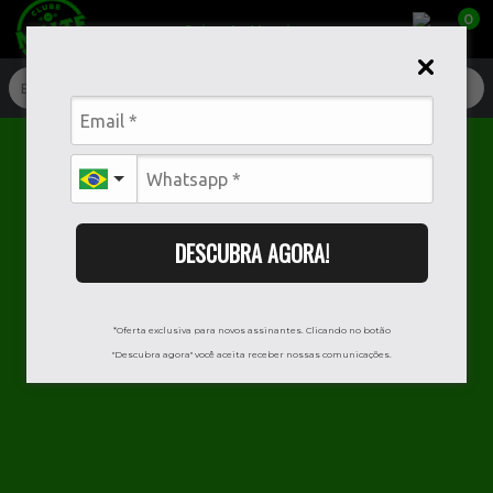
0
Caixa da Alegria
Historia
Sensorial
Serviço
Harmonização
BJCP
BELGIAN BLOND ALE
A loira Belga
DESCUBRA AGORA!
*Oferta exclusiva para novos assinantes. Clicando no botão
"Descubra agora" você aceita receber nossas comunicações.