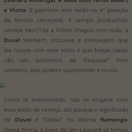
Leonard Moortgat e seus dois filhos Albert
e Victor
. E pasmem: eles estão na 4ª geração
da família cervejeira, é tempo produzindo
cerveja hein?! Se a Pilsen chegou com tudo, a
Duvel
também, inclusive a mensagem que
ela trouxe com esse estilo é que brejas claras
não são sinônimos de “fraqueza”. Pelo
contrário, elas podem surpreender e muito.
Como já mencionado, não se engane com
esse estilo de cerveja, até porque o significado
de
Duvel
é “Diabo” no idioma
flamengo
.
Dessa forma, a breja de Jan-Leonard se tornou