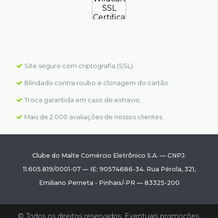
Site seguro com criptografia (SSL).
Blindado contra roubo e clonagem do cartão.
Troca garantida em caso de extravio.
Mais de 2.000 avaliações de nossos clientes.
Clube do Malte Comércio Eletrônico S.A.
—
CNPJ:
11.605.819/0001-07
—
IE: 90574686-34.
Rua Pérola, 321
,
Emiliano Perneta
-
Pinhais
/
-PR
—
83325-200
© Todos os direitos reservados. Eventuais promoções,