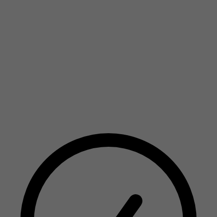
Ficou com sede para o próximo capítulo? Não se
preocupe, essa página será atualizada
mensalmente, trazendo para você seu novo
fascículo e a cerveja que acompanha essa
história