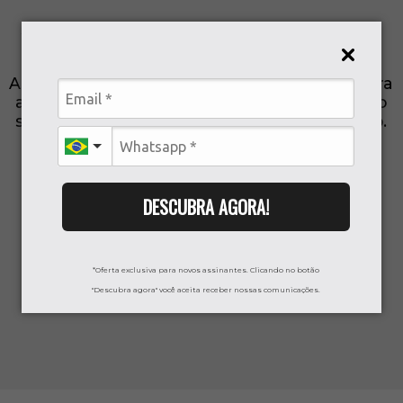
Seja bem-vindo a essa experiência única em
ser assinante do
Pack do Vozão!
Acesse já seu Fascículo Ilustrado exclusivo para
assinantes do
Pack do Vozão
e aprenda tudo
sobre a história do Clube do Povo Nordestino.
DESCUBRA AGORA!
*Oferta exclusiva para novos assinantes. Clicando no botão
"Descubra agora" você aceita receber nossas comunicações.