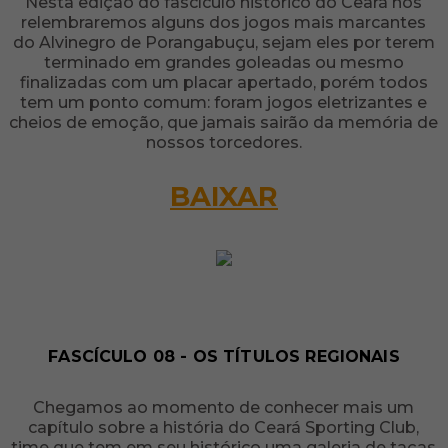
Nesta edição do fascículo histórico do Ceará nós
relembraremos alguns dos jogos mais marcantes
do Alvinegro de Porangabuçu, sejam eles por terem
terminado em grandes goleadas ou mesmo
finalizadas com um placar apertado, porém todos
tem um ponto comum: foram jogos eletrizantes e
cheios de emoção, que jamais sairão da memória de
nossos torcedores.
BAIXAR
FASCÍCULO 08 - OS TÍTULOS REGIONAIS
Chegamos ao momento de conhecer mais um
capítulo sobre a história do Ceará Sporting Club,
time que tem em seu histórico uma galeria de taças