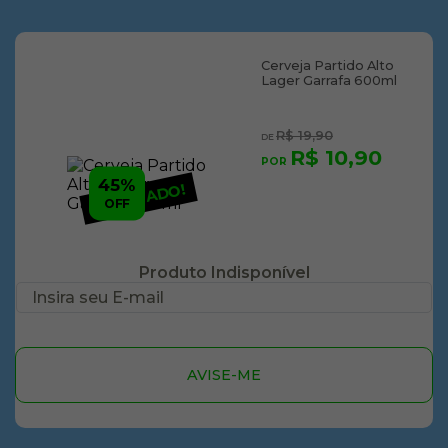
Cerveja Partido Alto
Lager Garrafa 600ml
R$ 19,90
R$ 10,90
45%
ESGOTADO!
OFF
Produto Indisponível
AVISE-ME