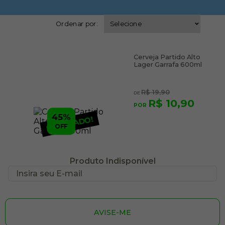
Ordenar por:
Cerveja Partido Alto
Lager Garrafa 600ml
R$ 19,90
R$ 10,90
45%
ESGOTADO!
OFF
Produto Indisponível
AVISE-ME