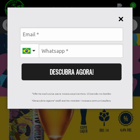
0
Caixa da Alegria
DESCUBRA AGORA!
*Oferta exclusiva para novos assinantes. Clicando no botão
"Descubra agora" você aceita receber nossas comunicações.