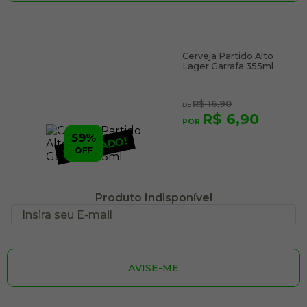
Cerveja Partido Alto
Lager Garrafa 355ml
R$ 16,90
R$ 6,90
59%
ESGOTADO!
OFF
Produto Indisponível
AVISE-ME