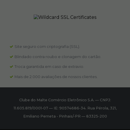
Site seguro com criptografia (SSL).
Blindado contra roubo e clonagem do cartão.
Troca garantida em caso de extravio.
Mais de 2.000 avaliações de nossos clientes.
Clube do Malte Comércio Eletrônico S.A.
—
CNPJ:
11.605.819/0001-07
—
IE: 90574686-34.
Rua Pérola, 321
,
Emiliano Perneta
-
Pinhais
/
-PR
—
83325-200