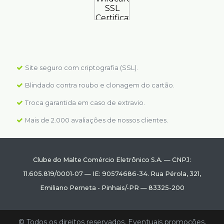
Site seguro com criptografia (SSL).
Blindado contra roubo e clonagem do cartão.
Troca garantida em caso de extravio.
Mais de 2.000 avaliações de nossos clientes.
Clube do Malte Comércio Eletrônico S.A.
—
CNPJ:
11.605.819/0001-07
—
IE: 90574686-34.
Rua Pérola, 321
,
Emiliano Perneta
-
Pinhais
/
-PR
—
83325-200
© Todos os direitos reservados. Eventuais promoções,