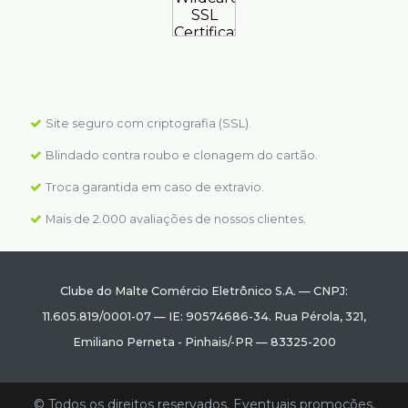
Site seguro com criptografia (SSL).
Blindado contra roubo e clonagem do cartão.
Troca garantida em caso de extravio.
Mais de 2.000 avaliações de nossos clientes.
Clube do Malte Comércio Eletrônico S.A.
—
CNPJ:
11.605.819/0001-07
—
IE: 90574686-34.
Rua Pérola, 321
,
Emiliano Perneta
-
Pinhais
/
-PR
—
83325-200
© Todos os direitos reservados. Eventuais promoções,