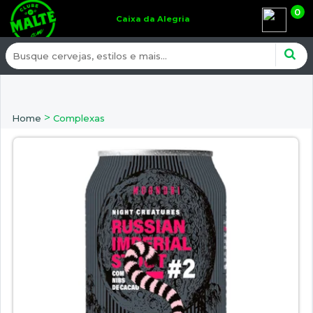
0
Caixa da Alegria
>
Home
Complexas