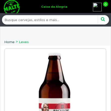
0
Caixa da Alegria
>
Home
Leves