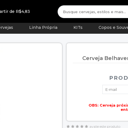
artir de R$4,83
rvejas
Linha Própria
KITs
Copos e Souve
Cerveja Belhave
PROD
OBS: Cerveja próxi
ent
avalie este produto