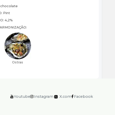
 chocolate
O:
Pint
CO:
4,2%
HARMONIZAÇÃO:
Youtube
Instagram
X.com
Facebook