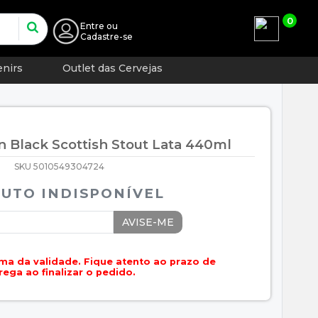
0
Entre
ou
Cadastre-se
nirs
Outlet das Cervejas
n Black Scottish Stout Lata 440ml
SKU 5010549304724
UTO INDISPONÍVEL
AVISE-ME
ma da validade. Fique atento ao prazo de
rega ao finalizar o pedido.