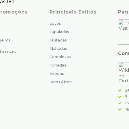
às 18h
 Promoções
Principais Estilos
Pag
Leves
Lupuladas
jeiros
Frutadas
Maltadas
Marcas
Com
Complexas
Torradas
Azedas
Sem Glúten
Si
Bl
Tr
Ma