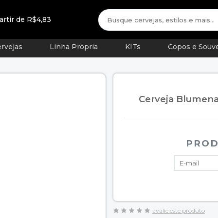
artir de R$4,83
rvejas
Linha Própria
KITs
Copos e Souve
Cerveja Blumena
PROD
avalie este produto