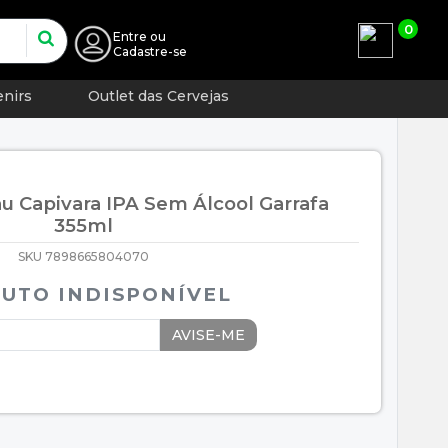
0
Entre
ou
Cadastre-se
nirs
Outlet das Cervejas
u Capivara IPA Sem Álcool Garrafa
355ml
SKU 7898665804070
UTO INDISPONÍVEL
AVISE-ME