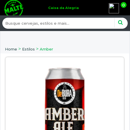
0
Caixa da Alegria
>
>
Home
Estilos
Amber