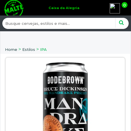
0
Caixa da Alegria
>
>
Home
Estilos
IPA