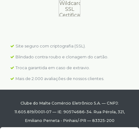
Site seguro com criptografia (SSL).
Blindado contra roubo e clonagem do cartão.
Troca garantida em caso de extravio.
Mais de 2.000 avaliações de nossos clientes.
Clube do Malte Comércio Eletrônico S.A.
—
CNPJ:
11.605.819/0001-07
—
IE: 90574686-34.
Rua Pérola, 321
,
Emiliano Perneta
-
Pinhais
/
-PR
—
83325-200