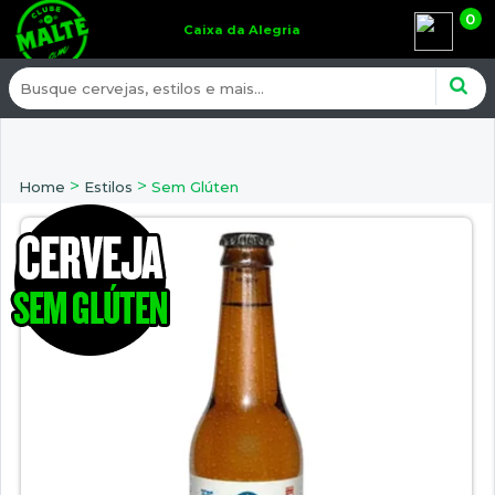
0
Caixa da Alegria
>
>
Home
Estilos
Sem Glúten