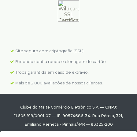
Site seguro com criptografia (SSL).
Blindado contra roubo e clonagem do cartão.
Troca garantida em caso de extravio.
Mais de 2.000 avaliações de nossos clientes.
Clube do Malte Comércio Eletrônico S.A.
—
CNPJ:
11.605.819/0001-07
—
IE: 90574686-34.
Rua Pérola, 321
,
Emiliano Perneta
-
Pinhais
/
-PR
—
83325-200