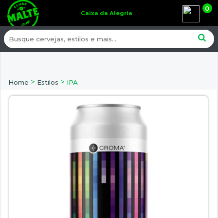
0
Caixa da Alegria
>
>
Home
Estilos
IPA