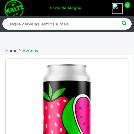
0
Caixa da Alegria
>
Home
Azedas