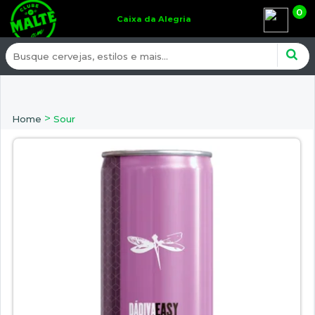
0
Caixa da Alegria
>
Home
Sour