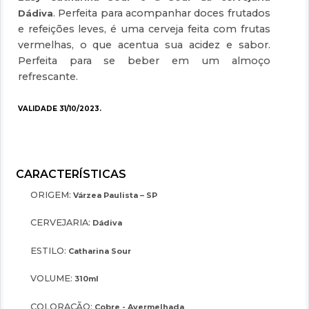
. Perfeita para acompanhar doces frutados
Dádiva
e refeições leves, é uma cerveja feita com frutas
vermelhas, o que acentua sua acidez e sabor.
Perfeita para se beber em um almoço
refrescante.
VALIDADE 31/10/2023.
ORIGEM:
Várzea Paulista – SP
CERVEJARIA:
Dádiva
ESTILO:
Catharina Sour
VOLUME:
310ml
COLORAÇÃO:
Cobre - Avermelhada