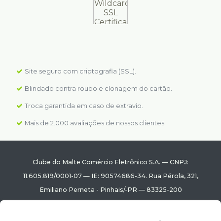
Site seguro com criptografia (SSL).
Blindado contra roubo e clonagem do cartão.
Troca garantida em caso de extravio.
Mais de 2.000 avaliações de nossos clientes.
Clube do Malte Comércio Eletrônico S.A.
—
CNPJ:
11.605.819/0001-07
—
IE: 90574686-34.
Rua Pérola, 321
,
Emiliano Perneta
-
Pinhais
/
-PR
—
83325-200