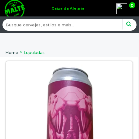
0
Caixa da Alegria
>
Home
Lupuladas