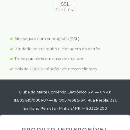
Site seguro com criptografia (SSL).
Blindado contra roubo e clonagem do cartão.
Troca garantida em caso de extravio.
Mais de 2.000 avaliações de nossos clientes.
Clube do Malte Comércio Eletrônico S.A.
—
CNPJ:
11.605.819/0001-07
—
IE: 90574686-34.
Rua Pérola, 321
,
Emiliano Perneta
-
Pinhais
/
-PR
—
83325-200
© Todos os direitos reservados. Eventuais promoções,
PRODUTO INDISPONÍVEL