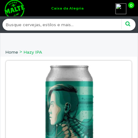
0
Caixa da Alegria
>
Home
Hazy IPA