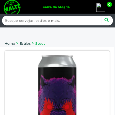
0
Caixa da Alegria
>
>
Home
Estilos
Stout